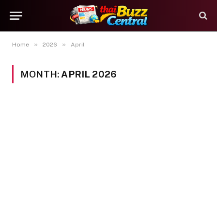
»
»
Home
2026
April
MONTH:
APRIL 2026