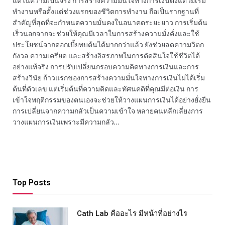
แต่ในความเป็นจริง การสร้างความมั่นใจทางการเงินตั้งแต่วัยเริ่ม
ทำงานหรือตั้งแต่ช่วงแรกของชีวิตการทำงาน ถือเป็นรากฐานที่
สำคัญที่สุดที่จะกำหนดความมั่นคงในอนาคตระยะยาว การเริ่มต้น
เร็วนอกจากจะช่วยให้คุณมีเวลาในการสร้างความมั่งคั่งและใช้
ประโยชน์จากดอกเบี้ยทบต้นได้มากกว่าแล้ว ยังช่วยลดความวิตก
กังวล ความเครียด และสร้างอิสรภาพในการตัดสินใจใช้ชีวิตได้
อย่างแท้จริง การปรับเปลี่ยนกรอบความคิดทางการเงินและการ
สร้างวินัย ก้าวแรกของการสร้างความมั่นใจทางการเงินไม่ได้เริ่ม
ต้นที่ตัวเลข แต่เริ่มต้นที่ความคิดและทัศนคติที่คุณมีต่อเงิน การ
เข้าใจพฤติกรรมของตนเองจะช่วยให้วางแผนการเงินได้อย่างยั่งยืน
การเปลี่ยนจากความกลัวเป็นความเข้าใจ หลายคนหลีกเลี่ยงการ
วางแผนการเงินเพราะมีความกลัว…
Top Posts
Cath Lab คืออะไร มีหน้าที่อย่างไร