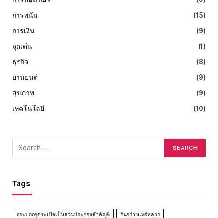
การพนัน
(15)
การเงิน
(9)
จุดเด่น
(1)
ธุรกิจ
(8)
ยานยนต์
(9)
สุขภาพ
(9)
เทคโนโลยี
(10)
Tags
กระบอกจุดระเบิดเป็นส่วนประกอบสำคัญที่
กันอย่างแพร่หลาย