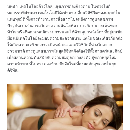
บทนำ: เทคโนโลยีก้าวไกล…สุขภาพต้องก้าวตาม ในช่วงไม่กี่
ทศวรรษที่ผ่านมา เทคโนโลยีได้เข้ามาเปลี่ยนวิถีชีวิตของมนุษย์ใน
แทบทุกมิติ ทั้งการทำงาน การสื่อสาร ไปจนถึงการดูแลสุขภาพ
ปัจจุบันเราสามารถวัดค่าความดันโลหิต ตรวจอัตราการเต้นของ
หัวใจ หรือติดตามพฤติกรรมการนอนได้ด้วยอุปกรณ์เล็กๆ ที่อยู่บนข้อ
มือ แม้เทคโนโลยีจะมอบความสะดวกสบาย แต่ในขณะเดียวกันก็ก่อ
ให้เกิดความเครียด ภาวะติดหน้าจอ และวิถีชีวิตที่ห่างไกลจาก
ธรรมชาติ การดูแลสุขภาพในยุคดิจิทัลจึงต้องใช้ทั้งศาสตร์และศิลป์
เพื่อผสานความทันสมัยกับความสมดุลอย่างลงตัว สุขภาพยุคใหม่:
ความท้าทายที่ไม่ควรมองข้าม ปัจจัยใหม่ที่ส่งผลต่อสุขภาพในยุค
ดิจิทัล…