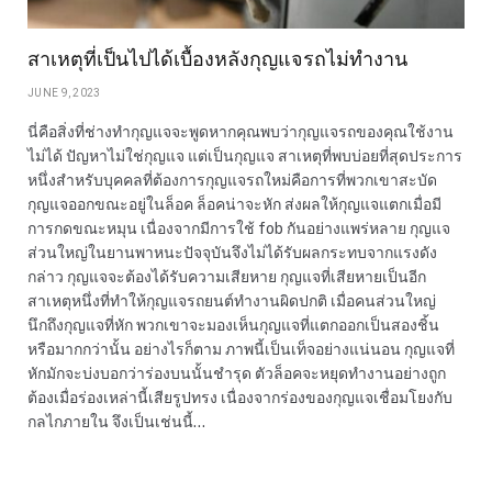
สาเหตุที่เป็นไปได้เบื้องหลังกุญแจรถไม่ทำงาน
JUNE 9, 2023
นี่คือสิ่งที่ช่างทำกุญแจจะพูดหากคุณพบว่ากุญแจรถของคุณใช้งาน
ไม่ได้ ปัญหาไม่ใช่กุญแจ แต่เป็นกุญแจ สาเหตุที่พบบ่อยที่สุดประการ
หนึ่งสำหรับบุคคลที่ต้องการกุญแจรถใหม่คือการที่พวกเขาสะบัด
กุญแจออกขณะอยู่ในล็อค ล็อคน่าจะหัก ส่งผลให้กุญแจแตกเมื่อมี
การกดขณะหมุน เนื่องจากมีการใช้ fob กันอย่างแพร่หลาย กุญแจ
ส่วนใหญ่ในยานพาหนะปัจจุบันจึงไม่ได้รับผลกระทบจากแรงดัง
กล่าว กุญแจจะต้องได้รับความเสียหาย กุญแจที่เสียหายเป็นอีก
สาเหตุหนึ่งที่ทำให้กุญแจรถยนต์ทำงานผิดปกติ เมื่อคนส่วนใหญ่
นึกถึงกุญแจที่หัก พวกเขาจะมองเห็นกุญแจที่แตกออกเป็นสองชิ้น
หรือมากกว่านั้น อย่างไรก็ตาม ภาพนี้เป็นเท็จอย่างแน่นอน กุญแจที่
หักมักจะบ่งบอกว่าร่องบนนั้นชำรุด ตัวล็อคจะหยุดทำงานอย่างถูก
ต้องเมื่อร่องเหล่านี้เสียรูปทรง เนื่องจากร่องของกุญแจเชื่อมโยงกับ
กลไกภายใน จึงเป็นเช่นนี้…